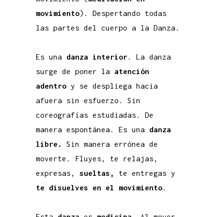
movimiento
). Despertando todas
las partes del cuerpo a la Danza.
Es una
danza interior
. La danza
surge de poner la
atención
adentro
y
se despliega hacia
afuera sin esfuerzo.
Sin
coreografías estudiadas.
De
manera espontánea. Es una
danza
libre.
Sin manera errónea de
moverte. F
luyes, te relajas,
expresas,
sueltas,
te entregas y
te disuelves en el movimiento
.
Esta
danza
es
medicina
. Al mover