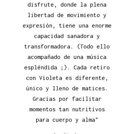
disfrute, donde la plena
caminos que no conocía y
Madre Tierra”
¡Gracias!"
Jordi Parra
esto es algo que engancha
libertad de movimiento y
Irene Garcia Lucas
Chus Martínez
expresión, tiene una enorme
mucho!! Decidí apuntarme al
I Festival que se organizó
capacidad sanadora y
transformadora. (Todo ello
de Ecstatic en Valencia y
acompañado de una música
fue precioso, lleno de
espléndida ;). Cada retiro
gente muy bonita y
sobretodo mucho baile, pude
con Violeta es diferente,
único y lleno de matices.
sentir como mi movimiento
cambió al acabar ese fin de
Gracias por facilitar
momentos tan nutritivos
semana, y por eso estoy
deseando que llego el
para cuerpo y alma"
segundo! A todo el mundo