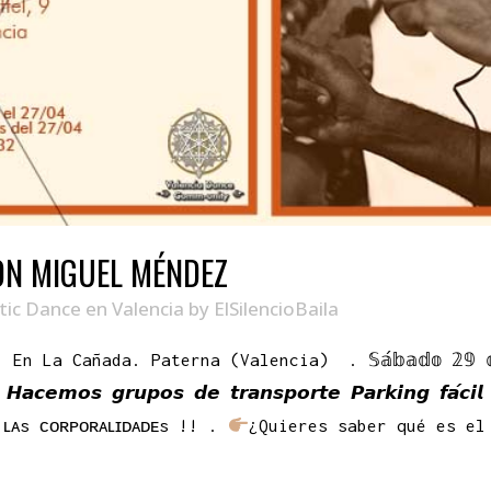
ON MIGUEL MÉNDEZ
tic Dance en Valencia
by
ElSilencioBaila
Cañada. Paterna (Valencia) . 𝕊𝕒́𝕓𝕒𝕕𝕠 𝟚𝟡 𝕕𝕖 𝔸𝕓
𝙚𝙢𝙤𝙨 𝙜𝙧𝙪𝙥𝙤𝙨 𝙙𝙚 𝙩𝙧𝙖𝙣𝙨𝙥𝙤𝙧𝙩𝙚 𝙋𝙖𝙧𝙠𝙞𝙣𝙜 𝙛𝙖́𝙘𝙞𝙡 𝙮 
ᴛᴏᴅᴀs ʟᴀs ᴄᴏʀᴘᴏʀᴀʟɪᴅᴀᴅᴇs !! .
¿Quieres saber qué es el