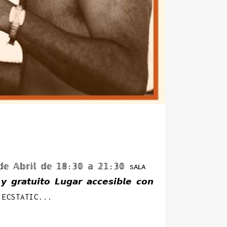
𝕚𝕝 𝕕𝕖 𝟙𝟠:𝟛𝟘 𝕒 𝟚𝟙:𝟛𝟘 sᴀʟᴀ
𝙜𝙧𝙖𝙩𝙪𝙞𝙩𝙤 𝙇𝙪𝙜𝙖𝙧 𝙖𝙘𝙘𝙚𝙨𝙞𝙗𝙡𝙚 𝙘𝙤𝙣
 ECSTATIC...