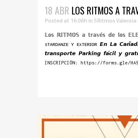
18 ABR
LOS RITMOS A TRA
Posted at 16:06h
in
5Ritmos Valencia
𝕃𝕠𝕤 ℝ𝕀𝕋𝕄𝕆𝕊 𝕒 𝕥𝕣𝕒𝕧𝕖́𝕤 𝕕𝕖 𝕝𝕠𝕤 𝔼
sᴛᴀʀᴅᴀɴᴢᴇ ʏ ᴇxᴛᴇʀɪᴏʀ 𝙀𝙣 𝙇𝙖 𝘾𝙖𝙣̃𝙖𝙙𝙖. 
𝙩𝙧𝙖𝙣𝙨𝙥𝙤𝙧𝙩𝙚 𝙋𝙖𝙧𝙠𝙞𝙣𝙜 𝙛𝙖́𝙘𝙞𝙡 𝙮
INSCRIPCIÓN: https://forms.gle/HA
READ MORE