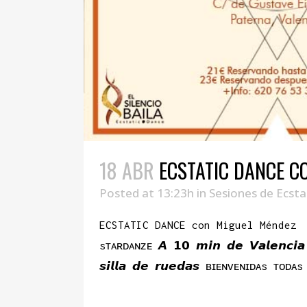
18 ABR
ECSTATIC DANCE C
Posted at 13:23h
in
Sesiones de Ecsta
ECSTATIC DANCE con Miguel Méndez En La 
sᴛᴀʀᴅᴀɴᴢᴇ 𝘼 𝟭𝟬 𝙢𝙞𝙣 𝙙𝙚 𝙑𝙖𝙡𝙚𝙣𝙘𝙞𝙖 𝙃𝙖
𝙨𝙞𝙡𝙡𝙖 𝙙𝙚 𝙧𝙪𝙚𝙙𝙖𝙨 ʙɪᴇɴᴠᴇɴɪᴅᴀs 