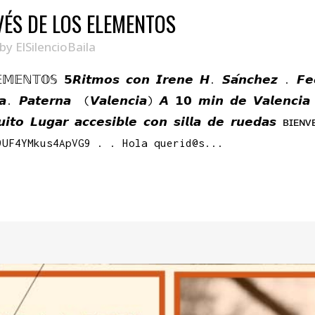
VÉS DE LOS ELEMENTOS
by
ElSilencioBaila
𝕃𝔼𝕄𝔼ℕ𝕋𝕆𝕊 𝟱𝙍𝙞𝙩𝙢𝙤𝙨 𝙘𝙤𝙣 𝙄𝙧𝙚𝙣𝙚 𝙃. 𝙎𝙖́𝙣𝙘𝙝𝙚𝙯 . 𝙁
𝙖𝙩𝙚𝙧𝙣𝙖 (𝙑𝙖𝙡𝙚𝙣𝙘𝙞𝙖) 𝘼 𝟭𝟬 𝙢𝙞𝙣 𝙙𝙚 𝙑𝙖𝙡𝙚𝙣𝙘𝙞𝙖 
 𝙜𝙧𝙖𝙩𝙪𝙞𝙩𝙤 𝙇𝙪𝙜𝙖𝙧 𝙖𝙘𝙘𝙚𝙨𝙞𝙗𝙡𝙚 𝙘𝙤𝙣 𝙨𝙞𝙡𝙡𝙖 𝙙𝙚 𝙧
9UF4YMkus4ApVG9 . . Hola querid@s...