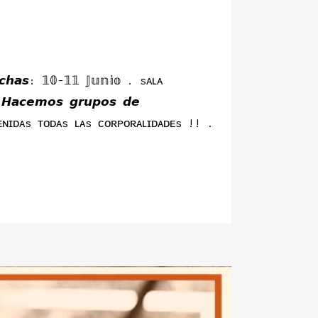
𝙘𝙝𝙖𝙨: 𝟙𝟘-𝟙𝟙 𝕁𝕦𝕟𝕚𝕠 . sᴀʟᴀ
𝙖𝙘𝙚𝙢𝙤𝙨 𝙜𝙧𝙪𝙥𝙤𝙨 𝙙𝙚
𝙚𝙙𝙖𝙨 ʙɪᴇɴᴠᴇɴɪᴅᴀs ᴛᴏᴅᴀs ʟᴀs ᴄᴏʀᴘᴏʀᴀʟɪᴅᴀᴅᴇs !! .