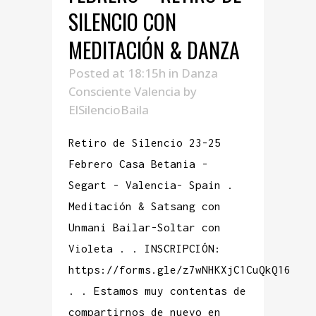
SILENCIO CON
MEDITACIÓN & DANZA
Posted at 18:15h
in
Danza
Consciente Valencia
by
ElSilencioBaila
Retiro de Silencio 23-25
Febrero Casa Betania -
Segart - Valencia- Spain .
Meditación & Satsang con
Unmani Bailar-Soltar con
Violeta . . INSCRIPCIÓN:
https://forms.gle/z7wNHKXjC1CuQkQ16
. . Estamos muy contentas de
compartirnos de nuevo en