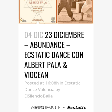
04 DIC
23 DICIEMBRE
– ABUNDANCE –
ECSTATIC DANCE CON
ALBERT PALA &
VIOCEAN
Posted at 16:08h
in
Ecstatic
Dance Valencia
by
ElSilencioBaila
𝔸𝔹𝕌ℕ𝔻𝔸ℕℂ𝔼 - 𝙀𝙘𝙨𝙩𝙖𝙩𝙞𝙘