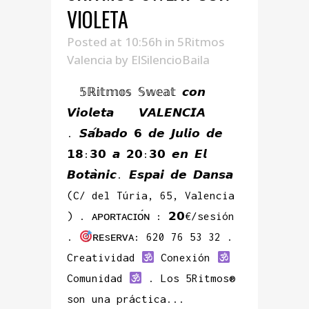
VIOLETA
Posted at 10:56h
in
5Ritmos
Valencia
by
ElSilencioBaila
𝟝ℝ𝕚𝕥𝕞𝕠𝕤 𝕊𝕨𝕖𝕒𝕥 𝙘𝙤𝙣
𝙑𝙞𝙤𝙡𝙚𝙩𝙖 𝙑𝘼𝙇𝙀𝙉𝘾𝙄𝘼
. 𝙎𝙖́𝙗𝙖𝙙𝙤 𝟲 𝙙𝙚 𝙅𝙪𝙡𝙞𝙤 𝙙𝙚
𝟭𝟴:𝟯𝟬 𝙖 𝟮𝟬:𝟯𝟬 𝙚𝙣 𝙀𝙡
𝘽𝙤𝙩𝙖̀𝙣𝙞𝙘. 𝙀𝙨𝙥𝙖𝙞 𝙙𝙚 𝘿𝙖𝙣𝙨𝙖
(C/ del Túria, 65, Valencia
) . ᴀᴘᴏʀᴛᴀᴄɪᴏ́ɴ : 𝟮𝟬€/sesión
.
ʀᴇsᴇʀᴠᴀ: 620 76 53 32 .
Creatividad
Conexión
Comunidad
. Los 5Ritmos®
son una práctica...