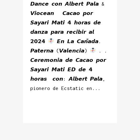
𝘿𝙖𝙣𝙘𝙚 𝙘𝙤𝙣 𝘼𝙡𝙗𝙚𝙧𝙩 𝙋𝙖𝙡𝙖 &
𝙑𝙞𝙤𝙘𝙚𝙖𝙣 𝘾𝙖𝙘𝙖𝙤 𝙥𝙤𝙧
𝙎𝙖𝙮𝙖𝙧𝙞 𝙈𝙖𝙩𝙞 𝟰 𝙝𝙤𝙧𝙖𝙨 𝙙𝙚
𝙙𝙖𝙣𝙯𝙖 𝙥𝙖𝙧𝙖 𝙧𝙚𝙘𝙞𝙗𝙞𝙧 𝙖𝙡
𝟮𝟬𝟮𝟰
𝙀𝙣 𝙇𝙖 𝘾𝙖𝙣̃𝙖𝙙𝙖.
𝙋𝙖𝙩𝙚𝙧𝙣𝙖 (𝙑𝙖𝙡𝙚𝙣𝙘𝙞𝙖)
. .
𝘾𝙚𝙧𝙚𝙢𝙤𝙣𝙞𝙖 𝙙𝙚 𝘾𝙖𝙘𝙖𝙤 𝙥𝙤𝙧
𝙎𝙖𝙮𝙖𝙧𝙞 𝙈𝙖𝙩𝙞 𝙀𝘿 𝙙𝙚 𝟰
𝙝𝙤𝙧𝙖𝙨 𝙘𝙤𝙣: 𝘼𝙡𝙗𝙚𝙧𝙩 𝙋𝙖𝙡𝙖,
pionero de Ecstatic en...
READ MORE