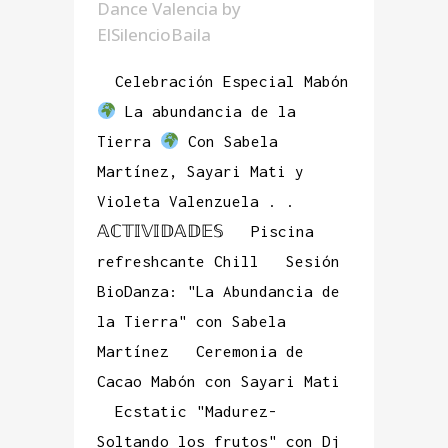
Dance Valencia
by
ElSilencioBaila
Celebración Especial Mabón
La abundancia de la
Tierra
Con Sabela
Martínez, Sayari Mati y
Violeta Valenzuela . .
𝔸ℂ𝕋𝕀𝕍𝕀𝔻𝔸𝔻𝔼𝕊 Piscina
refreshcante Chill Sesión
BioDanza: "La Abundancia de
la Tierra" con Sabela
Martínez Ceremonia de
Cacao Mabón con Sayari Mati
Ecstatic "Madurez-
Soltando los frutos" con Dj