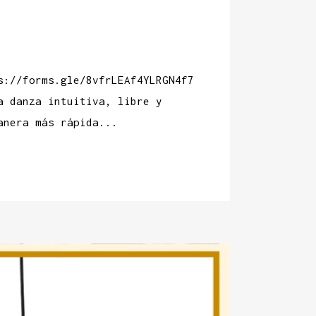
ps://forms.gle/8vfrLEAf4YLRGN4f7
a danza intuitiva, libre y
anera más rápida...