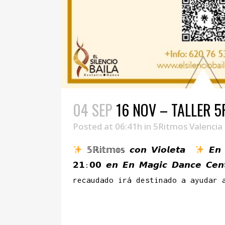
04 SEP
16 NOV – TALLER 
Posted at 06:41h
in
5Ritmos Valencia
𝟝ℝ𝕚𝕥𝕞𝕠𝕤 𝙘𝙤𝙣 𝙑𝙞𝙤𝙡𝙚𝙩𝙖
𝙀𝙣 
𝟮𝟭:𝟬𝟬 𝙚𝙣 𝙀𝙣 𝙈𝙖𝙜𝙞𝙘 𝘿𝙖𝙣𝙘𝙚 𝘾𝙚
recaudado irá destinado a ayudar 
READ MORE