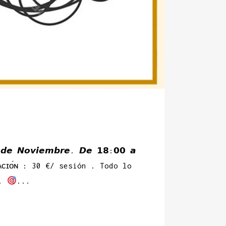
 𝙙𝙚 𝙉𝙤𝙫𝙞𝙚𝙢𝙗𝙧𝙚. 𝘿𝙚 𝟭𝟴:𝟬𝟬 𝙖
ᴀᴄɪᴏ́ɴ : 30 €/ sesión . Todo lo
 .
...