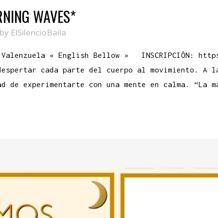
RNING WAVES*
by
ElSilencioBaila
a Valenzuela « English Bellow » INSCRIPCIÓN: htt
despertar cada parte del cuerpo al movimiento. A l
ad de experimentarte con una mente en calma. “La m