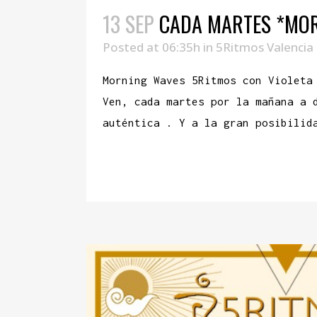
13 SEP
CADA MARTES *MO
Posted at 06:35h
in
5Ritmos Valencia
Morning Waves 5Ritmos con Violet
Ven, cada martes por la mañana a 
auténtica . Y a la gran posibilid
READ MORE