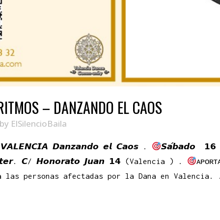
5RITMOS – DANZANDO EL CAOS
by
ElSilencioBaila
𝘼𝙇𝙀𝙉𝘾𝙄𝘼 𝘿𝙖𝙣𝙯𝙖𝙣𝙙𝙤 𝙚𝙡 𝘾𝙖𝙤𝙨 .
𝙎𝙖́𝙗𝙖𝙙𝙤 𝟭𝟲
𝙣𝙩𝙚𝙧. 𝘾/ 𝙃𝙤𝙣𝙤𝙧𝙖𝙩𝙤 𝙅𝙪𝙖𝙣 𝟭𝟰 (Valencia ) .
ᴀᴘᴏʀᴛ
a las personas afectadas por la Dana en Valencia.