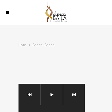
Home
>
Green Greed