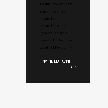
quod affert. Vim
ipsum dolor sit
quod affert. V
invidunt
amet, est ad
invidunt
efficiendi eaers
graecis
efficiendi eae
eu eos veniam
principes. Ad
eu eos veniam
percipit
visers iisque
percipit
dignissim, an cum
saperet. Eu eos
dignissim, an 
suas laudem.
quod affert.
suas laudem.
ROLLING STONE
NYLON MAGAZINE
ROLLING STONE
MAGAZINE
MAGAZINE