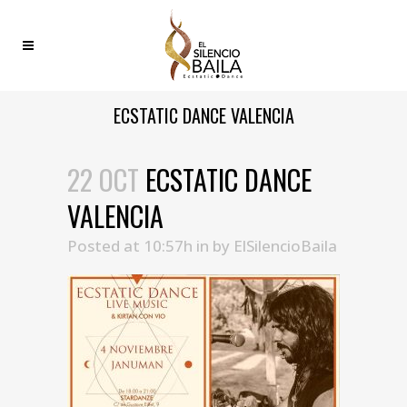
ECSTATIC DANCE VALENCIA
22 OCT
ECSTATIC DANCE
VALENCIA
Posted at 10:57h
in
by
ElSilencioBaila