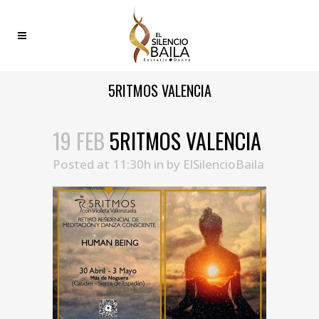
5RITMOS VALENCIA
19 FEB
5RITMOS VALENCIA
Posted at 11:30h
in
by
ElSilencioBaila