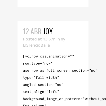
12 ABR
JOY
Posted at 13:57h
in
by
ElSilencioBaila
[vc_row css_animation=""
row_type="row"
use_row_as_full_screen_section="no"
type="full_width"
angled_section="no"
text_align="left"
background_image_as_pattern="without_pa
[vc_column]