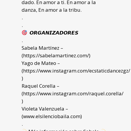
dado. En amor a ti. En amor a la
danza, En amor a la tribu.
.
.
𝙊𝙍𝙂𝘼𝙉𝙄𝙕𝘼𝘿𝙊𝙍𝙀𝙎
.
Sabela Martínez –
(
https://sabelamartinez.com/
)
Yago de Mateo –
(
https://www.instagram.com/ecstaticdancezgz/
)
Raquel Corella –
(
https://www.instagram.com/raquel.corella/
)
Violeta Valenzuela –
(
www.elsilenciobaila.com
)
.