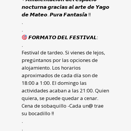
𝙣𝙤𝙘𝙩𝙪𝙧𝙣𝙖 𝙜𝙧𝙖𝙘𝙞𝙖𝙨 𝙖𝙡 𝙖𝙧𝙩𝙚 𝙙𝙚 𝙔𝙖𝙜𝙤
𝙙𝙚 𝙈𝙖𝙩𝙚𝙤. 𝙋𝙪𝙧𝙖 𝙁𝙖𝙣𝙩𝙖𝙨𝙞́𝙖 !!
.
.
𝙁𝙊𝙍𝙈𝘼𝙏𝙊 𝘿𝙀𝙇 𝙁𝙀𝙎𝙏𝙄𝙑𝘼𝙇:
.
Festival de tardeo. Si vienes de lejos,
pregúntanos por las opciones de
alojamiento. Los horarios
aproximados de cada día son de
18:00 a 1:00. El domingo las
actividades acaban a las 21:00. Quien
quiera, se puede quedar a cenar.
Cena de sobaquillo -Cada un@ trae
su bocadillo !!
.
.