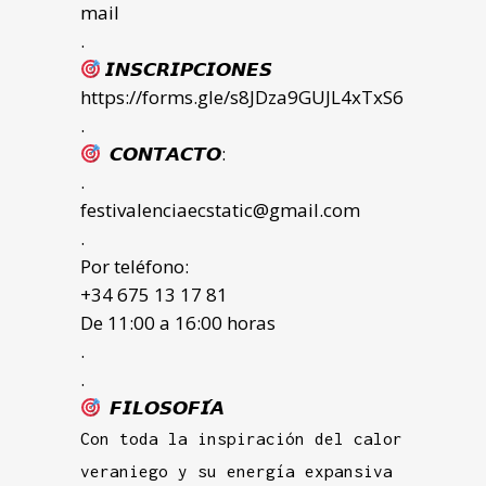
mail
.
𝙄𝙉𝙎𝘾𝙍𝙄𝙋𝘾𝙄𝙊𝙉𝙀𝙎
https://forms.gle/s8JDza9GUJL4xTxS6
.
𝘾𝙊𝙉𝙏𝘼𝘾𝙏𝙊:
.
festivalenciaecstatic@gmail.com
.
Por teléfono:
+34 675 13 17 81
De 11:00 a 16:00 horas
.
.
𝙁𝙄𝙇𝙊𝙎𝙊𝙁𝙄́𝘼
Con toda la inspiración del calor
veraniego y su energía expansiva