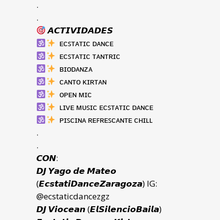
.
.
𝘼𝘾𝙏𝙄𝙑𝙄𝘿𝘼𝘿𝙀𝙎
ᴇᴄꜱᴛᴀᴛɪᴄ ᴅᴀɴᴄᴇ
ᴇᴄꜱᴛᴀᴛɪᴄ ᴛᴀɴᴛʀɪᴄ
ʙɪᴏᴅᴀɴᴢᴀ
ᴄᴀɴᴛᴏ ᴋɪʀᴛᴀɴ
ᴏᴘᴇɴ ᴍɪᴄ
ʟɪᴠᴇ ᴍᴜꜱɪᴄ ᴇᴄꜱᴛᴀᴛɪᴄ ᴅᴀɴᴄᴇ
ᴘɪꜱᴄɪɴᴀ ʀᴇꜰʀᴇꜱᴄᴀɴᴛᴇ ᴄʜɪʟʟ
.
.
𝘾𝙊𝙉:
𝘿𝙅 𝙔𝙖𝙜𝙤 𝙙𝙚 𝙈𝙖𝙩𝙚𝙤
(𝙀𝙘𝙨𝙩𝙖𝙩𝙞𝘿𝙖𝙣𝙘𝙚𝙕𝙖𝙧𝙖𝙜𝙤𝙯𝙖) IG:
@
ecstaticdancezgz
𝘿𝙅 𝙑𝙞𝙤𝙘𝙚𝙖𝙣 (𝙀𝙡𝙎𝙞𝙡𝙚𝙣𝙘𝙞𝙤𝘽𝙖𝙞𝙡𝙖)