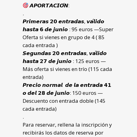
𝘼𝙋𝙊𝙍𝙏𝘼𝘾𝙄𝙊́𝙉:
.
𝙋𝙧𝙞𝙢𝙚𝙧𝙖𝙨 𝟮𝟬 𝙚𝙣𝙩𝙧𝙖𝙙𝙖𝙨, 𝙫𝙖́𝙡𝙞𝙙𝙤
𝙝𝙖𝙨𝙩𝙖 𝟲 𝙙𝙚 𝙟𝙪𝙣𝙞𝙤 : 95 euros —Super
Oferta si vienes en grupo de 4 ( 85
cada entrada )
𝙎𝙚𝙜𝙪𝙣𝙙𝙖𝙨 𝟮𝟬 𝙚𝙣𝙩𝙧𝙖𝙙𝙖𝙨, 𝙫𝙖́𝙡𝙞𝙙𝙤
𝙝𝙖𝙨𝙩𝙖 𝟮𝟳 𝙙𝙚 𝙟𝙪𝙣𝙞𝙤 : 125 euros —
Más oferta si vienes en trío (115 cada
entrada)
𝙋𝙧𝙚𝙘𝙞𝙤 𝙣𝙤𝙧𝙢𝙖𝙡 𝙙𝙚 𝙡𝙖 𝙚𝙣𝙩𝙧𝙖𝙙𝙖 𝟰𝟭
𝙤 𝙙𝙚𝙡 𝟮𝟴 𝙙𝙚 𝙟𝙪𝙣𝙞𝙤: 150 euros —
Descuento con entrada doble (145
cada entrada)
.
Para reservar, rellena la inscripción y
recibirás los datos de reserva por