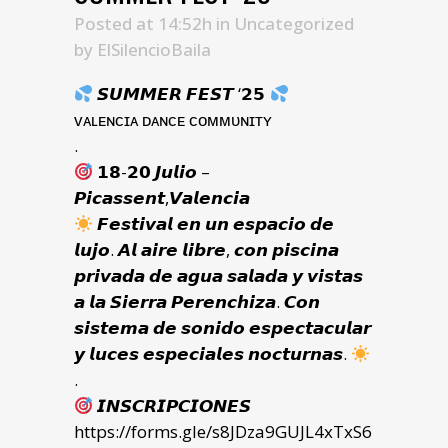
Posted at 14:52h
in
Uncategorized
by
ElSilencioBaila
𝙎𝙐𝙈𝙈𝙀𝙍 𝙁𝙀𝙎𝙏 ‘𝟮𝟱
ᴠᴀʟᴇɴᴄɪᴀ ᴅᴀɴᴄᴇ ᴄᴏᴍᴍᴜɴɪᴛʏ
.
𝟭𝟴-𝟮𝟬 𝙅𝙪𝙡𝙞𝙤 –
𝙋𝙞𝙘𝙖𝙨𝙨𝙚𝙣𝙩,𝙑𝙖𝙡𝙚𝙣𝙘𝙞𝙖
𝙁𝙚𝙨𝙩𝙞𝙫𝙖𝙡 𝙚𝙣 𝙪𝙣 𝙚𝙨𝙥𝙖𝙘𝙞𝙤 𝙙𝙚
𝙡𝙪𝙟𝙤. 𝘼𝙡 𝙖𝙞𝙧𝙚 𝙡𝙞𝙗𝙧𝙚, 𝙘𝙤𝙣 𝙥𝙞𝙨𝙘𝙞𝙣𝙖
𝙥𝙧𝙞𝙫𝙖𝙙𝙖 𝙙𝙚 𝙖𝙜𝙪𝙖 𝙨𝙖𝙡𝙖𝙙𝙖 𝙮 𝙫𝙞𝙨𝙩𝙖𝙨
𝙖 𝙡𝙖 𝙎𝙞𝙚𝙧𝙧𝙖 𝙋𝙚𝙧𝙚𝙣𝙘𝙝𝙞𝙯𝙖. 𝘾𝙤𝙣
𝙨𝙞𝙨𝙩𝙚𝙢𝙖 𝙙𝙚 𝙨𝙤𝙣𝙞𝙙𝙤 𝙚𝙨𝙥𝙚𝙘𝙩𝙖𝙘𝙪𝙡𝙖𝙧
𝙮 𝙡𝙪𝙘𝙚𝙨 𝙚𝙨𝙥𝙚𝙘𝙞𝙖𝙡𝙚𝙨 𝙣𝙤𝙘𝙩𝙪𝙧𝙣𝙖𝙨.
.
𝙄𝙉𝙎𝘾𝙍𝙄𝙋𝘾𝙄𝙊𝙉𝙀𝙎
https://forms.gle/s8JDza9GUJL4xTxS6