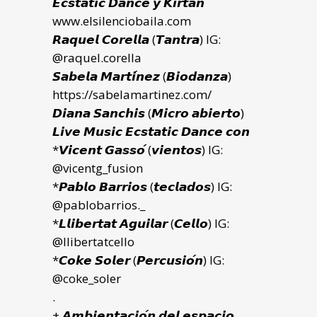
𝙀𝙘𝙨𝙩𝙖𝙩𝙞𝙘 𝘿𝙖𝙣𝙘𝙚 𝙮 𝙆𝙞𝙧𝙩𝙖𝙣
www.elsilenciobaila.com
𝙍𝙖𝙦𝙪𝙚𝙡 𝘾𝙤𝙧𝙚𝙡𝙡𝙖 (𝙏𝙖𝙣𝙩𝙧𝙖) IG:
@
raquel.corella
𝙎𝙖𝙗𝙚𝙡𝙖 𝙈𝙖𝙧𝙩𝙞́𝙣𝙚𝙯 (𝘽𝙞𝙤𝙙𝙖𝙣𝙯𝙖)
https://sabelamartinez.com/
𝘿𝙞𝙖𝙣𝙖 𝙎𝙖𝙣𝙘𝙝𝙞𝙨 (𝙈𝙞𝙘𝙧𝙤 𝙖𝙗𝙞𝙚𝙧𝙩𝙤)
𝙇𝙞𝙫𝙚 𝙈𝙪𝙨𝙞𝙘 𝙀𝙘𝙨𝙩𝙖𝙩𝙞𝙘 𝘿𝙖𝙣𝙘𝙚 𝙘𝙤𝙣
*𝙑𝙞𝙘𝙚𝙣𝙩 𝙂𝙖𝙨𝙨𝙤́ (𝙫𝙞𝙚𝙣𝙩𝙤𝙨) IG:
@vicentg_fusion
*𝙋𝙖𝙗𝙡𝙤 𝘽𝙖𝙧𝙧𝙞𝙤𝙨 (𝙩𝙚𝙘𝙡𝙖𝙙𝙤𝙨) IG:
@pablobarrios._
*𝙇𝙡𝙞𝙗𝙚𝙧𝙩𝙖𝙩 𝘼𝙜𝙪𝙞𝙡𝙖𝙧 (𝘾𝙚𝙡𝙡𝙤) IG:
@llibertatcello
*𝘾𝙤𝙠𝙚 𝙎𝙤𝙡𝙚𝙧 (𝙋𝙚𝙧𝙘𝙪𝙨𝙞𝙤́𝙣) IG:
@coke_soler
.
+ 𝘼𝙢𝙗𝙞𝙚𝙣𝙩𝙖𝙘𝙞𝙤́𝙣 𝙙𝙚𝙡 𝙚𝙨𝙥𝙖𝙘𝙞𝙤