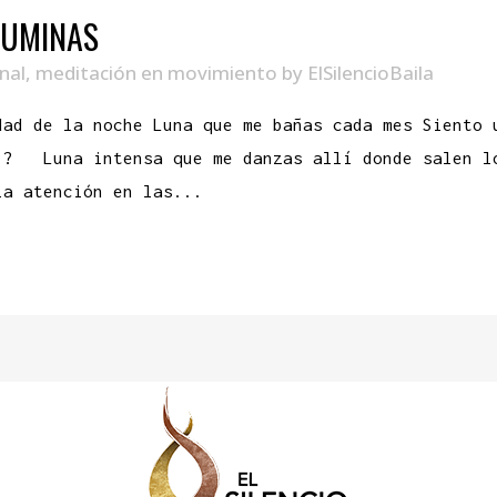
LUMINAS
nal
,
meditación en movimiento
by
ElSilencioBaila
dad de la noche Luna que me bañas cada mes Siento 
 ? Luna intensa que me danzas allí donde salen l
a atención en las...