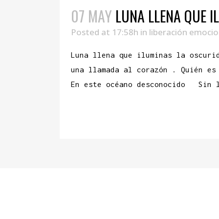
07 MAY
LUNA LLENA QUE I
Posted at 17:58h
in
liberación emocio
Luna llena que iluminas la oscuri
una llamada al corazón . Quién es
En este océano desconocido Sin l
READ MORE