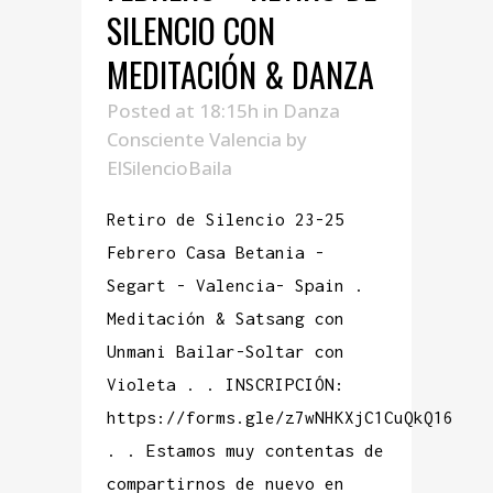
SILENCIO CON
MEDITACIÓN & DANZA
Posted at 18:15h
in
Danza
Consciente Valencia
by
ElSilencioBaila
Retiro de Silencio 23-25
Febrero Casa Betania -
Segart - Valencia- Spain .
Meditación & Satsang con
Unmani Bailar-Soltar con
Violeta . . INSCRIPCIÓN:
https://forms.gle/z7wNHKXjC1CuQkQ16
. . Estamos muy contentas de
compartirnos de nuevo en