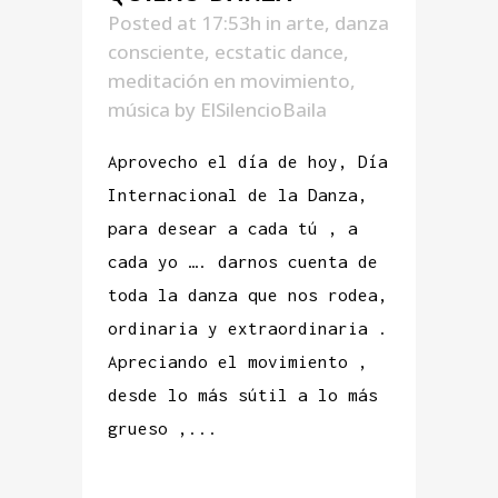
Posted at 17:53h
in
arte
,
danza
consciente
,
ecstatic dance
,
meditación en movimiento
,
música
by
ElSilencioBaila
Aprovecho el día de hoy, Día
Internacional de la Danza,
para desear a cada tú , a
cada yo …. darnos cuenta de
toda la danza que nos rodea,
ordinaria y extraordinaria .
Apreciando el movimiento ,
desde lo más sútil a lo más
grueso ,...
READ MORE