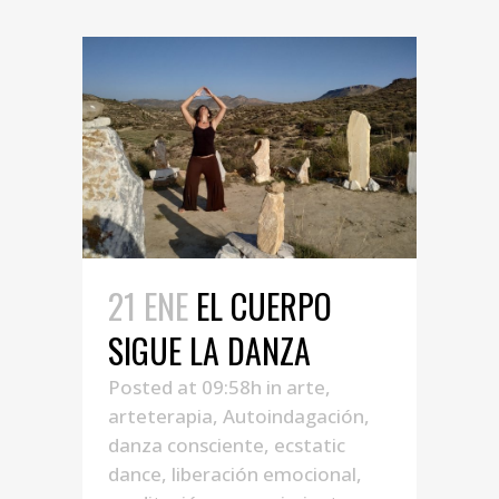
21 ENE
EL CUERPO
SIGUE LA DANZA
Posted at 09:58h
in
arte
,
arteterapia
,
Autoindagación
,
danza consciente
,
ecstatic
dance
,
liberación emocional
,