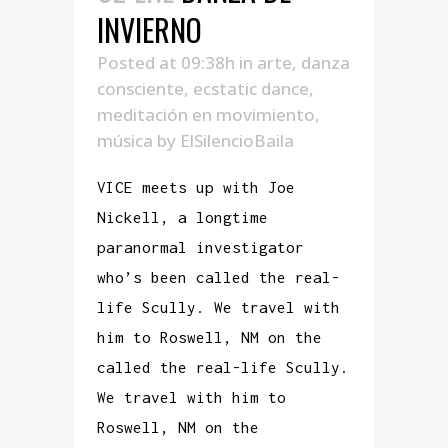
INVIERNO
Posted at 09:38h
in
arte
,
danza
consciente
,
ecstatic dance
,
meditación en movimiento
,
música
by
ElSilencioBaila
VICE meets up with Joe
Nickell, a longtime
paranormal investigator
who’s been called the real-
life Scully. We travel with
him to Roswell, NM on the
called the real-life Scully.
We travel with him to
Roswell, NM on the