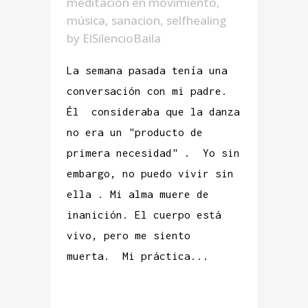
meditación en movimiento
,
música
,
sanacion
,
selfhealing
by
ElSilencioBaila
La semana pasada tenía una
conversación con mi padre.
Él consideraba que la danza
no era un "producto de
primera necesidad" . Yo sin
embargo, no puedo vivir sin
ella . Mi alma muere de
inanición. El cuerpo está
vivo, pero me siento
muerta. Mi práctica...
READ MORE