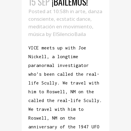
15 SEP
¡BAILEMOS!
Posted at 10:58h
in
arte
,
danza
consciente
,
ecstatic dance
,
meditación en movimiento
,
música
by
ElSilencioBaila
VICE meets up with Joe
Nickell, a longtime
paranormal investigator
who’s been called the real-
life Scully. We travel with
him to Roswell, NM on the
called the real-life Scully.
We travel with him to
Roswell, NM on the
anniversary of the 1947 UFO