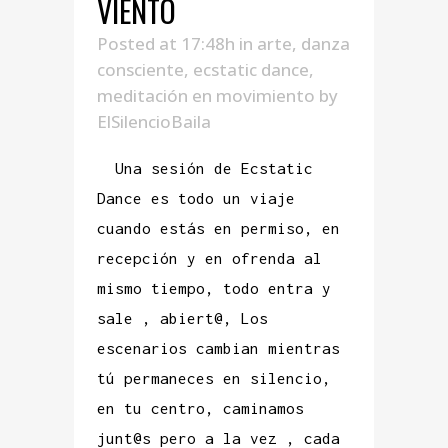
VIENTO
Posted at 17:48h
in
arte
,
danza
consciente
,
ecstatic dance
,
meditación en movimiento
by
ElSilencioBaila
Una sesión de Ecstatic
Dance es todo un viaje
cuando estás en permiso, en
recepción y en ofrenda al
mismo tiempo, todo entra y
sale , abiert@, Los
escenarios cambian mientras
tú permaneces en silencio,
en tu centro, caminamos
junt@s pero a la vez , cada