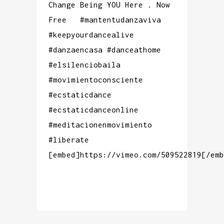
Change Being YOU Here . Now
Free #mantentudanzaviva
#keepyourdancealive
#danzaencasa #danceathome
#elsilenciobaila
#movimientoconsciente
#ecstaticdance
#ecstaticdanceonline
#meditacionenmovimiento
#liberate
[embed]https://vimeo.com/509522819[/emb
READ MORE