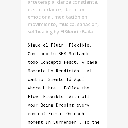
arteterapia
,
danza consciente
,
ecstatic dance
,
liberación
emocional
,
meditación en
movimiento
,
música
,
sanacion
,
selfhealing
by
ElSilencioBaila
Sigue el Fluir Flexible.
Con todo tu SER Soltando
todo Concepto Fesc@. A cada
Momento En Rendición . Al
cambio Siento Tú Aquí .
Ahora Libre Follow the
Flow Flexible. With all
your Being Droping every
concept Fresh. On each
moment In Surrender . To the