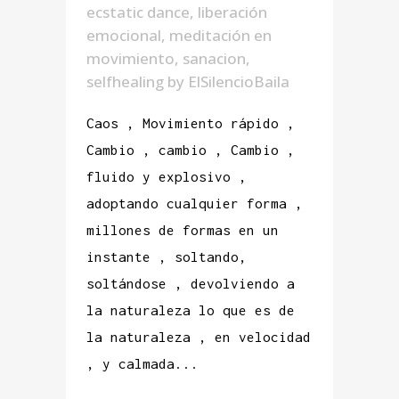
ecstatic dance
,
liberación
emocional
,
meditación en
movimiento
,
sanacion
,
selfhealing
by
ElSilencioBaila
Caos , Movimiento rápido ,
Cambio , cambio , Cambio ,
fluido y explosivo ,
adoptando cualquier forma ,
millones de formas en un
instante , soltando,
soltándose , devolviendo a
la naturaleza lo que es de
la naturaleza , en velocidad
, y calmada...