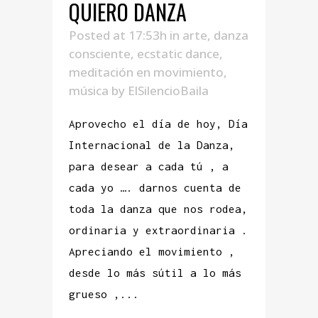
QUIERO DANZA
Posted at 17:53h
in
arte
,
danza
consciente
,
ecstatic dance
,
meditación en movimiento
,
música
by
ElSilencioBaila
Aprovecho el día de hoy, Día
Internacional de la Danza,
para desear a cada tú , a
cada yo …. darnos cuenta de
toda la danza que nos rodea,
ordinaria y extraordinaria .
Apreciando el movimiento ,
desde lo más sútil a lo más
grueso ,...