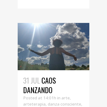
31 JUL
CAOS
DANZANDO
Posted at 14:01h
in
arte
,
arteterapia
,
danza consciente
,