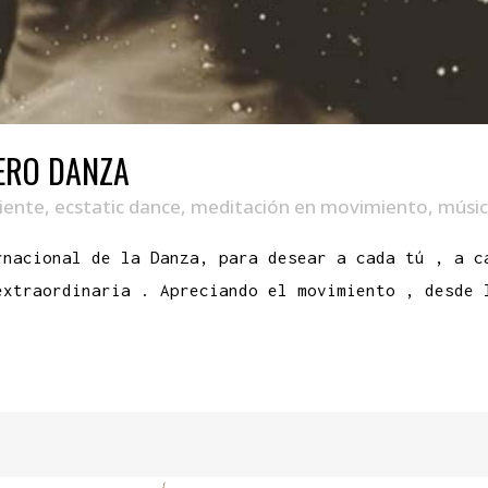
ERO DANZA
iente
,
ecstatic dance
,
meditación en movimiento
,
músi
rnacional de la Danza, para desear a cada tú , a c
extraordinaria . Apreciando el movimiento , desde 