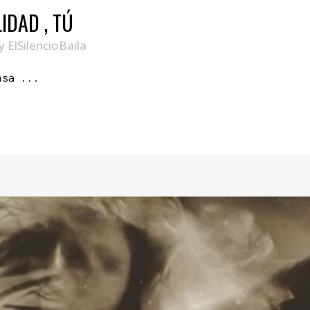
IDAD , TÚ
y
ElSilencioBaila
nsa ...