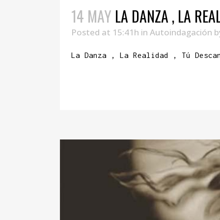
14 MAY
LA DANZA , LA REAL
Posted at 15:41h
in
Autoindagación
b
La Danza , La Realidad , Tú Desca
READ MORE