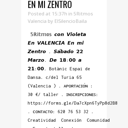
EN MI ZENTRO
Posted at 15:37h
in
5Ritmos
Valencia
by
ElSilencioBaila
𝟝ℝ𝕚𝕥𝕞𝕠𝕤 𝙘𝙤𝙣 𝙑𝙞𝙤𝙡𝙚𝙩𝙖
𝙀𝙣 𝙑𝘼𝙇𝙀𝙉𝘾𝙄𝘼 𝙀𝙣 𝙢𝙞
𝙕𝙚𝙣𝙩𝙧𝙤 . 𝙎𝙖́𝙗𝙖𝙙𝙤 𝟮𝟮
𝙈𝙖𝙧𝙯𝙤. 𝘿𝙚 𝟭𝟴:𝟬𝟬 𝙖
𝟮𝟭:𝟬𝟬. Botànic Espai de
Dansa. c/del Turia 65
(Valencia ) . ᴀᴘᴏʀᴛᴀᴄɪᴏ́ɴ :
30 €/ taller . ɪɴꜱᴄʀɪᴘᴄɪᴏɴᴇꜱ:
https://forms.gle/Da7cXpn6TyPp8d2B8
. ᴄᴏɴᴛᴀᴄᴛᴏ: 620 76 53 32 .
Creatividad Conexión Comunidad