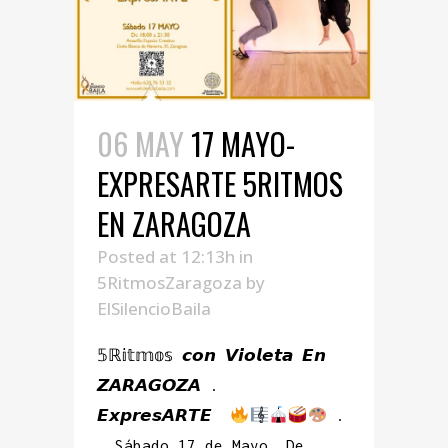
06 MAY
17 MAYO-
EXPRESARTE 5RITMOS
EN ZARAGOZA
Posted at 12:13h
in
5RitmosZaragoza
by
ElSilencioBaila
𝟝ℝ𝕚𝕥𝕞𝕠𝕤 𝙘𝙤𝙣 𝙑𝙞𝙤𝙡𝙚𝙩𝙖 𝙀𝙣
𝙕𝘼𝙍𝘼𝙂𝙊𝙕𝘼 .
𝙀𝙭𝙥𝙧𝙚𝙨𝘼𝙍𝙏𝙀
.
. Sábado 17 de Mayo. De