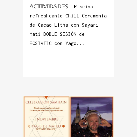
𝔸ℂ𝕋𝕀𝕍𝕀𝔻𝔸𝔻𝔼𝕊 Piscina
refreshcante Chill Ceremonia
de Cacao Litha con Sayari
Mati DOBLE SESIÓN de
ECSTATIC con Yago...
READ MORE