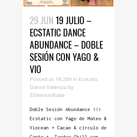
29 JUN
19 JULIO –
ECSTATIC DANCE
ABUNDANCE – DOBLE
SESIÓN CON YAGO &
VIO
Posted at 16:26h
in
Ecstatic
Dance Valencia
by
ElSilencioBaila
Doble Sesión Abundance !!!
Ecstatic con Yago de Mateo &
Viocean + Cacao & círculo de
Canto + Tardeo Chill con