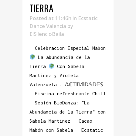
TIERRA
Posted at 11:46h
in
Ecstatic
Dance Valencia
by
ElSilencioBaila
Celebración Especial Mabón
La abundancia de la
Tierra
Con Sabela
Martínez y Violeta
Valenzuela . 𝔸ℂ𝕋𝕀𝕍𝕀𝔻𝔸𝔻𝔼𝕊
Piscina refreshcante Chill
Sesión BioDanza: "La
Abundancia de la Tierra" con
Sabela Martínez Cacao
Mabón con Sabela Ecstatic