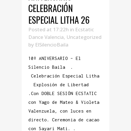
CELEBRACIÓN
ESPECIAL LITHA 26
Posted at 17:22h
in
Ecstatic
Dance Valencia
,
Uncategorized
by
ElSilencioBaila
10º ANIVERSARIO – El
Silencio Baila .
Celebración Especial Litha
Explosión de Libertad
.Con DOBLE SESIÓN ECSTATIC
con Yago de Mateo & Violeta
Valenzuela, con luces en
directo. Ceremonia de cacao
con Sayari Mati. .