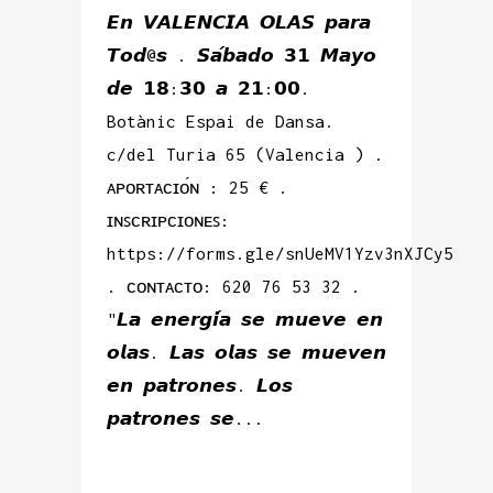
𝙀𝙣 𝙑𝘼𝙇𝙀𝙉𝘾𝙄𝘼 𝙊𝙇𝘼𝙎 𝙥𝙖𝙧𝙖
𝙏𝙤𝙙@𝙨 . 𝙎𝙖́𝙗𝙖𝙙𝙤 𝟯𝟭 𝙈𝙖𝙮𝙤
𝙙𝙚 𝟭𝟴:𝟯𝟬 𝙖 𝟮𝟭:𝟬𝟬.
Botànic Espai de Dansa.
c/del Turia 65 (Valencia ) .
ᴀᴘᴏʀᴛᴀᴄɪᴏ́ɴ : 25 € .
ɪɴꜱᴄʀɪᴘᴄɪᴏɴᴇꜱ:
https://forms.gle/snUeMV1Yzv3nXJCy5
. ᴄᴏɴᴛᴀᴄᴛᴏ: 620 76 53 32 .
"𝙇𝙖 𝙚𝙣𝙚𝙧𝙜𝙞́𝙖 𝙨𝙚 𝙢𝙪𝙚𝙫𝙚 𝙚𝙣
𝙤𝙡𝙖𝙨. 𝙇𝙖𝙨 𝙤𝙡𝙖𝙨 𝙨𝙚 𝙢𝙪𝙚𝙫𝙚𝙣
𝙚𝙣 𝙥𝙖𝙩𝙧𝙤𝙣𝙚𝙨. 𝙇𝙤𝙨
𝙥𝙖𝙩𝙧𝙤𝙣𝙚𝙨 𝙨𝙚...
READ MORE