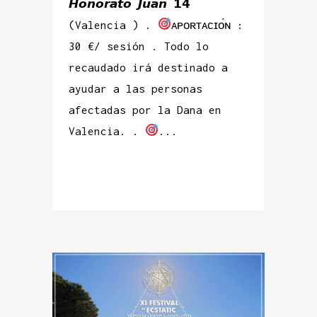
𝙃𝙤𝙣𝙤𝙧𝙖𝙩𝙤 𝙅𝙪𝙖𝙣 𝟭𝟰
(Valencia ) .
ᴀᴘᴏʀᴛᴀᴄɪᴏ́ɴ :
30 €/ sesión . Todo lo
recaudado irá destinado a
ayudar a las personas
afectadas por la Dana en
Valencia. .
...
READ MORE