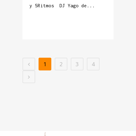
y 5Ritmos DJ Yago de...
READ MORE
1
2
3
4