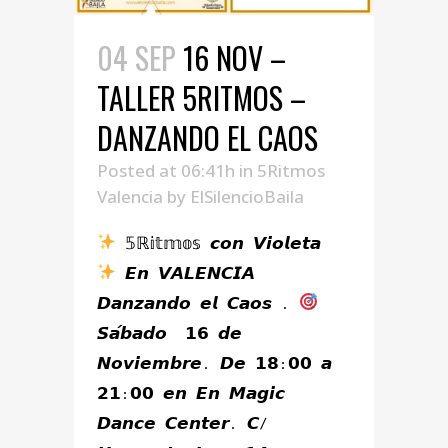
04 SEP
16 NOV –
TALLER 5RITMOS –
DANZANDO EL CAOS
Posted at 06:41h
in
5Ritmos
Valencia
by
ElSilencioBaila
𝟝ℝ𝕚𝕥𝕞𝕠𝕤 𝙘𝙤𝙣 𝙑𝙞𝙤𝙡𝙚𝙩𝙖
𝙀𝙣 𝙑𝘼𝙇𝙀𝙉𝘾𝙄𝘼
𝘿𝙖𝙣𝙯𝙖𝙣𝙙𝙤 𝙚𝙡 𝘾𝙖𝙤𝙨 .
𝙎𝙖́𝙗𝙖𝙙𝙤 𝟭𝟲 𝙙𝙚
𝙉𝙤𝙫𝙞𝙚𝙢𝙗𝙧𝙚. 𝘿𝙚 𝟭𝟴:𝟬𝟬 𝙖
𝟮𝟭:𝟬𝟬 𝙚𝙣 𝙀𝙣 𝙈𝙖𝙜𝙞𝙘
𝘿𝙖𝙣𝙘𝙚 𝘾𝙚𝙣𝙩𝙚𝙧. 𝘾/