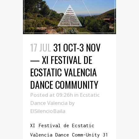
17 JUL
31 OCT-3 NOV
— XI FESTIVAL DE
ECSTATIC VALENCIA
DANCE COMMUNITY
Posted at 09:26h
in
Ecstatic
Dance Valencia
by
ElSilencioBaila
XI Festival de Ecstatic
Valencia Dance Comm-Unity 31