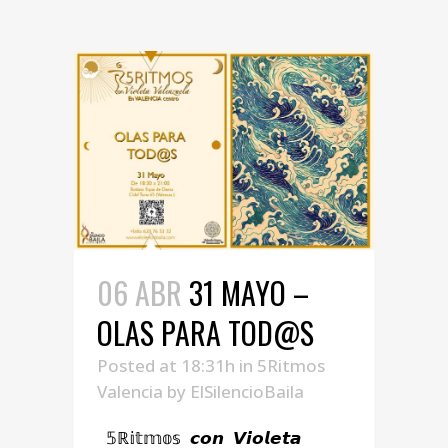
06 ABR
31 MAYO –
OLAS PARA TOD@S
Posted at 18:31h
in
5Ritmos
Valencia
by
ElSilencioBaila
𝟝ℝ𝕚𝕥𝕞𝕠𝕤 𝙘𝙤𝙣 𝙑𝙞𝙤𝙡𝙚𝙩𝙖