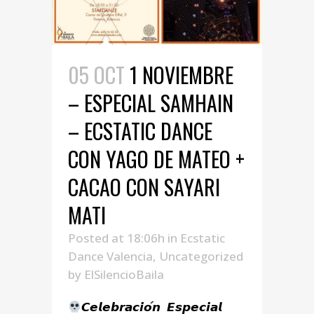
05 OCT
1 NOVIEMBRE
– ESPECIAL SAMHAIN
– ECSTATIC DANCE
CON YAGO DE MATEO +
CACAO CON SAYARI
MATI
Posted at 18:06h
in
Ecstatic
Dance Valencia
,
Uncategorized
by
ElSilencioBaila
𝘾𝙚𝙡𝙚𝙗𝙧𝙖𝙘𝙞𝙤́𝙣 𝙀𝙨𝙥𝙚𝙘𝙞𝙖𝙡