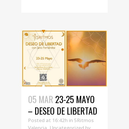
05 MAR
23-25 MAYO
– DESEO DE LIBERTAD
Posted at 16:42h
in
5Ritmos
Valencia
,
Uncategorized
by