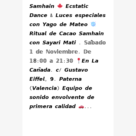
𝙎𝙖𝙢𝙝𝙖𝙞𝙣
𝙀𝙘𝙨𝙩𝙖𝙩𝙞𝙘
𝘿𝙖𝙣𝙘𝙚 & 𝙇𝙪𝙘𝙚𝙨 𝙚𝙨𝙥𝙚𝙘𝙞𝙖𝙡𝙚𝙨
𝙘𝙤𝙣 𝙔𝙖𝙜𝙤 𝙙𝙚 𝙈𝙖𝙩𝙚𝙤
𝙍𝙞𝙩𝙪𝙖𝙡 𝙙𝙚 𝘾𝙖𝙘𝙖𝙤 𝙎𝙖𝙢𝙝𝙖𝙞𝙣
𝙘𝙤𝙣 𝙎𝙖𝙮𝙖𝙧𝙞 𝙈𝙖𝙩𝙞 . 𝕊𝕒́𝕓𝕒𝕕𝕠
𝟙 𝕕𝕖 ℕ𝕠𝕧𝕚𝕖𝕞𝕓𝕣𝕖. 𝔻𝕖
𝟙𝟠:𝟘𝟘 𝕒 𝟚𝟙:𝟛𝟘
𝙀𝙣 𝙇𝙖
𝘾𝙖𝙣̃𝙖𝙙𝙖. 𝙘/ 𝙂𝙪𝙨𝙩𝙖𝙫𝙤
𝙀𝙞𝙛𝙛𝙚𝙡, 𝟵. 𝙋𝙖𝙩𝙚𝙧𝙣𝙖
(𝙑𝙖𝙡𝙚𝙣𝙘𝙞𝙖) 𝙀𝙦𝙪𝙞𝙥𝙤 𝙙𝙚
𝙨𝙤𝙣𝙞𝙙𝙤 𝙚𝙣𝙫𝙤𝙡𝙫𝙚𝙣𝙩𝙚 𝙙𝙚
𝙥𝙧𝙞𝙢𝙚𝙧𝙖 𝙘𝙖𝙡𝙞𝙙𝙖𝙙
...
READ MORE