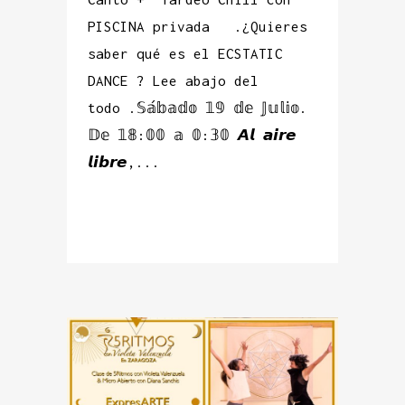
PISCINA privada .¿Quieres
saber qué es el ECSTATIC
DANCE ? Lee abajo del
todo .𝕊𝕒́𝕓𝕒𝕕𝕠 𝟙𝟡 𝕕𝕖 𝕁𝕦𝕝𝕚𝕠.
𝔻𝕖 𝟙𝟠:𝟘𝟘 𝕒 𝟘:𝟛𝟘 𝘼𝙡 𝙖𝙞𝙧𝙚
𝙡𝙞𝙗𝙧𝙚,...
READ MORE