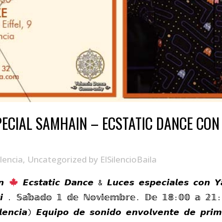
PECIAL SAMHAIN – ECSTATIC DANCE CON
lencia
,
Uncategorized
by
ElSilencioBaila
𝙞𝙣
𝙀𝙘𝙨𝙩𝙖𝙩𝙞𝙘 𝘿𝙖𝙣𝙘𝙚 & 𝙇𝙪𝙘𝙚𝙨 𝙚𝙨𝙥𝙚𝙘𝙞𝙖𝙡𝙚𝙨 𝙘𝙤𝙣 
𝙖𝙩𝙞 . 𝕊𝕒́𝕓𝕒𝕕𝕠 𝟙 𝕕𝕖 ℕ𝕠𝕧𝕚𝕖𝕞𝕓𝕣𝕖. 𝔻𝕖 𝟙𝟠:𝟘𝟘 𝕒 𝟚
𝙡𝙚𝙣𝙘𝙞𝙖) 𝙀𝙦𝙪𝙞𝙥𝙤 𝙙𝙚 𝙨𝙤𝙣𝙞𝙙𝙤 𝙚𝙣𝙫𝙤𝙡𝙫𝙚𝙣𝙩𝙚 𝙙𝙚 𝙥𝙧𝙞𝙢