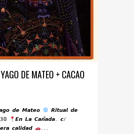
 YAGO DE MATEO + CACAO
𝙔𝙖𝙜𝙤 𝙙𝙚 𝙈𝙖𝙩𝙚𝙤
𝙍𝙞𝙩𝙪𝙖𝙡 𝙙𝙚
:𝟛𝟘
𝙀𝙣 𝙇𝙖 𝘾𝙖𝙣̃𝙖𝙙𝙖. 𝙘/
𝙚𝙧𝙖 𝙘𝙖𝙡𝙞𝙙𝙖𝙙
...