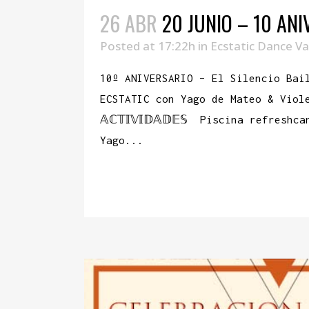
26 ABR
20 JUNIO – 10 ANI
Posted at 17:22h
in
Ecstatic Dance Va
10º ANIVERSARIO – El Silencio B
ECSTATIC con Yago de Mateo & Viol
𝔸ℂ𝕋𝕀𝕍𝕀𝔻𝔸𝔻𝔼𝕊 Piscina refre
Yago...
READ MORE