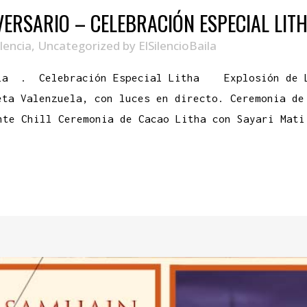
VERSARIO – CELEBRACIÓN ESPECIAL LIT
lencia
,
Uncategorized
by
ElSilencioBaila
aila . Celebración Especial Litha Explosión de 
eta Valenzuela, con luces en directo. Ceremonia d
shcante Chill Ceremonia de Cacao Litha con Sayari Ma