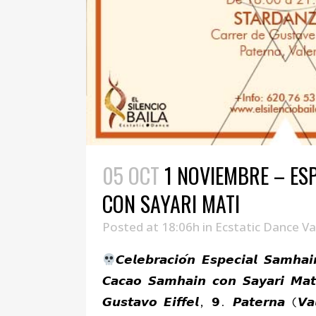
05 OCT
1 NOVIEMBRE – ES
CON SAYARI MATI
Posted at 18:06h
in
Ecstatic Dance Va
𝘾𝙚𝙡𝙚𝙗𝙧𝙖𝙘𝙞𝙤́𝙣 𝙀𝙨𝙥𝙚𝙘𝙞𝙖𝙡 𝙎𝙖𝙢𝙝𝙖
𝘾𝙖𝙘𝙖𝙤 𝙎𝙖𝙢𝙝𝙖𝙞𝙣 𝙘𝙤𝙣 𝙎𝙖𝙮𝙖𝙧𝙞 𝙈
𝙂𝙪𝙨𝙩𝙖𝙫𝙤 𝙀𝙞𝙛𝙛𝙚𝙡, 𝟵. 𝙋𝙖𝙩𝙚𝙧𝙣𝙖 (𝙑𝙖