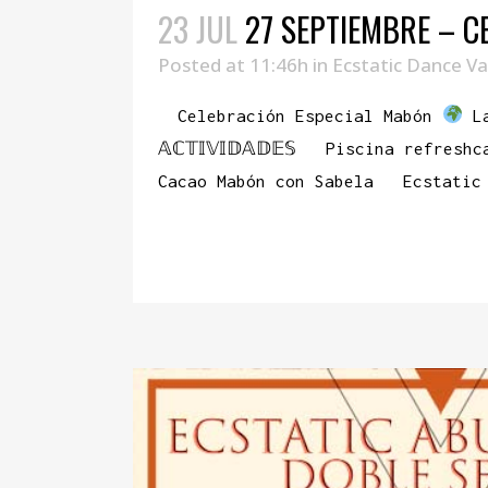
23 JUL
27 SEPTIEMBRE – C
Posted at 11:46h
in
Ecstatic Dance Va
Celebración Especial Mabón
La
𝔸ℂ𝕋𝕀𝕍𝕀𝔻𝔸𝔻𝔼𝕊 Piscina ref
Cacao Mabón con Sabela Ecstatic 
READ MORE