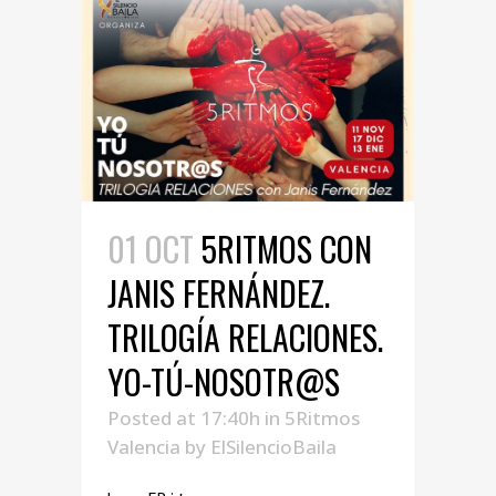
01 OCT
5RITMOS CON
JANIS FERNÁNDEZ.
TRILOGÍA RELACIONES.
YO-TÚ-NOSOTR@S
Posted at 17:40h
in
5Ritmos
Valencia
by
ElSilencioBaila