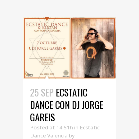
25 SEP
ECSTATIC
DANCE CON DJ JORGE
GAREIS
Posted at 14:51h
in
Ecstatic
Dance Valencia
by