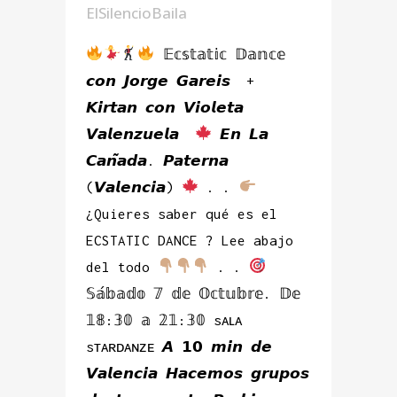
ElSilencioBaila
𝔼𝕔𝕤𝕥𝕒𝕥𝕚𝕔 𝔻𝕒𝕟𝕔𝕖
𝙘𝙤𝙣 𝙅𝙤𝙧𝙜𝙚 𝙂𝙖𝙧𝙚𝙞𝙨 +
𝙆𝙞𝙧𝙩𝙖𝙣 𝙘𝙤𝙣 𝙑𝙞𝙤𝙡𝙚𝙩𝙖
𝙑𝙖𝙡𝙚𝙣𝙯𝙪𝙚𝙡𝙖
𝙀𝙣 𝙇𝙖
𝘾𝙖𝙣̃𝙖𝙙𝙖. 𝙋𝙖𝙩𝙚𝙧𝙣𝙖
(𝙑𝙖𝙡𝙚𝙣𝙘𝙞𝙖)
. .
¿Quieres saber qué es el
ECSTATIC DANCE ? Lee abajo
del todo
. .
𝕊𝕒́𝕓𝕒𝕕𝕠 𝟟 𝕕𝕖 𝕆𝕔𝕥𝕦𝕓𝕣𝕖. 𝔻𝕖
𝟙𝟠:𝟛𝟘 𝕒 𝟚𝟙:𝟛𝟘 sᴀʟᴀ
sᴛᴀʀᴅᴀɴᴢᴇ 𝘼 𝟭𝟬 𝙢𝙞𝙣 𝙙𝙚
𝙑𝙖𝙡𝙚𝙣𝙘𝙞𝙖 𝙃𝙖𝙘𝙚𝙢𝙤𝙨 𝙜𝙧𝙪𝙥𝙤𝙨