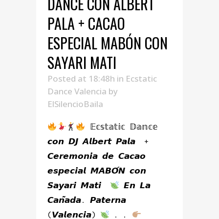
DANCE CON ALBERT
PALA + CACAO
ESPECIAL MABÓN CON
SAYARI MATI
Posted at 18:48h
in
Ecstatic
Dance Valencia
by
ElSilencioBaila
𝔼𝕔𝕤𝕥𝕒𝕥𝕚𝕔 𝔻𝕒𝕟𝕔𝕖
𝙘𝙤𝙣 𝘿𝙅 𝘼𝙡𝙗𝙚𝙧𝙩 𝙋𝙖𝙡𝙖 +
𝘾𝙚𝙧𝙚𝙢𝙤𝙣𝙞𝙖 𝙙𝙚 𝘾𝙖𝙘𝙖𝙤
𝙚𝙨𝙥𝙚𝙘𝙞𝙖𝙡 𝙈𝘼𝘽𝙊́𝙉 𝙘𝙤𝙣
𝙎𝙖𝙮𝙖𝙧𝙞 𝙈𝙖𝙩𝙞
𝙀𝙣 𝙇𝙖
𝘾𝙖𝙣̃𝙖𝙙𝙖. 𝙋𝙖𝙩𝙚𝙧𝙣𝙖
(𝙑𝙖𝙡𝙚𝙣𝙘𝙞𝙖)
. .