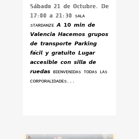
𝕊𝕒́𝕓𝕒𝕕𝕠 𝟚𝟙 𝕕𝕖 𝕆𝕔𝕥𝕦𝕓𝕣𝕖. 𝔻𝕖
𝟙𝟟:𝟘𝟘 𝕒 𝟚𝟙:𝟛𝟘 sᴀʟᴀ
sᴛᴀʀᴅᴀɴᴢᴇ 𝘼 𝟭𝟬 𝙢𝙞𝙣 𝙙𝙚
𝙑𝙖𝙡𝙚𝙣𝙘𝙞𝙖 𝙃𝙖𝙘𝙚𝙢𝙤𝙨 𝙜𝙧𝙪𝙥𝙤𝙨
𝙙𝙚 𝙩𝙧𝙖𝙣𝙨𝙥𝙤𝙧𝙩𝙚 𝙋𝙖𝙧𝙠𝙞𝙣𝙜
𝙛𝙖́𝙘𝙞𝙡 𝙮 𝙜𝙧𝙖𝙩𝙪𝙞𝙩𝙤 𝙇𝙪𝙜𝙖𝙧
𝙖𝙘𝙘𝙚𝙨𝙞𝙗𝙡𝙚 𝙘𝙤𝙣 𝙨𝙞𝙡𝙡𝙖 𝙙𝙚
𝙧𝙪𝙚𝙙𝙖𝙨 ʙɪᴇɴᴠᴇɴɪᴅᴀs ᴛᴏᴅᴀs ʟᴀs
ᴄᴏʀᴘᴏʀᴀʟɪᴅᴀᴅᴇs...
READ MORE