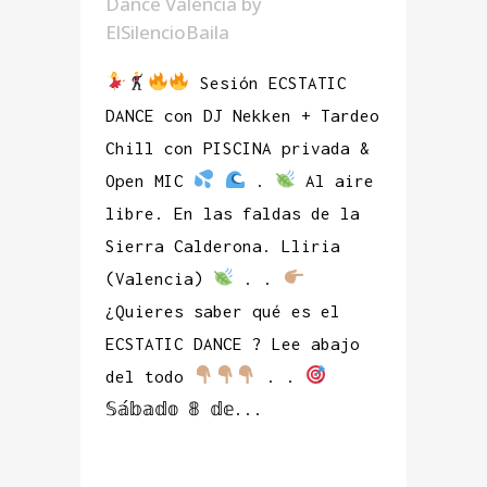
Dance Valencia
by
ElSilencioBaila
Sesión ECSTATIC
DANCE con DJ Nekken + Tardeo
Chill con PISCINA privada &
Open MIC
.
Al aire
libre. En las faldas de la
Sierra Calderona. Lliria
(Valencia)
. .
¿Quieres saber qué es el
ECSTATIC DANCE ? Lee abajo
del todo
. .
𝕊𝕒́𝕓𝕒𝕕𝕠 𝟠 𝕕𝕖...
READ MORE