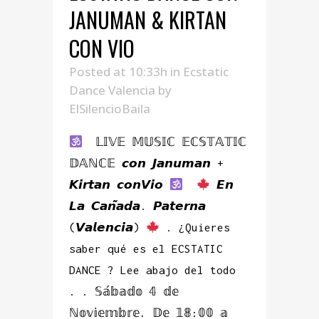
JANUMAN & KIRTAN
CON VIO
Posted at 10:33h
in
Ecstatic
Dance Valencia
by
ElSilencioBaila
𝕃𝕀𝕍𝔼 𝕄𝕌𝕊𝕀ℂ 𝔼ℂ𝕊𝕋𝔸𝕋𝕀ℂ
𝔻𝔸ℕℂ𝔼 𝙘𝙤𝙣 𝙅𝙖𝙣𝙪𝙢𝙖𝙣 +
𝙆𝙞𝙧𝙩𝙖𝙣 𝙘𝙤𝙣𝙑𝙞𝙤
𝙀𝙣
𝙇𝙖 𝘾𝙖𝙣̃𝙖𝙙𝙖. 𝙋𝙖𝙩𝙚𝙧𝙣𝙖
(𝙑𝙖𝙡𝙚𝙣𝙘𝙞𝙖)
. ¿Quieres
saber qué es el ECSTATIC
DANCE ? Lee abajo del todo
. . 𝕊𝕒́𝕓𝕒𝕕𝕠 𝟜 𝕕𝕖
ℕ𝕠𝕧𝕚𝕖𝕞𝕓𝕣𝕖. 𝔻𝕖 𝟙𝟠:𝟘𝟘 𝕒