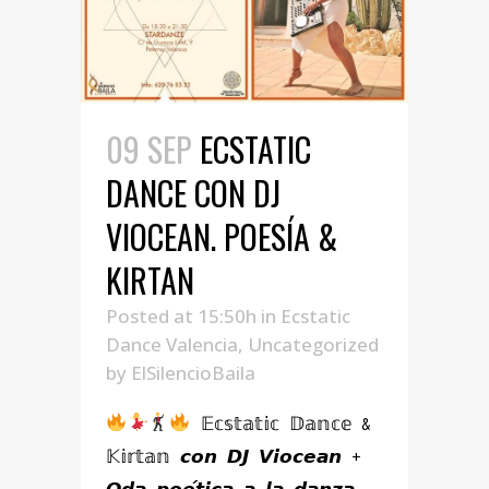
09 SEP
ECSTATIC
DANCE CON DJ
VIOCEAN. POESÍA &
KIRTAN
Posted at 15:50h
in
Ecstatic
Dance Valencia
,
Uncategorized
by
ElSilencioBaila
𝔼𝕔𝕤𝕥𝕒𝕥𝕚𝕔 𝔻𝕒𝕟𝕔𝕖 &
𝕂𝕚𝕣𝕥𝕒𝕟 𝙘𝙤𝙣 𝘿𝙅 𝙑𝙞𝙤𝙘𝙚𝙖𝙣 +
𝙊𝙙𝙖 𝙥𝙤𝙚́𝙩𝙞𝙘𝙖 𝙖 𝙡𝙖 𝙙𝙖𝙣𝙯𝙖