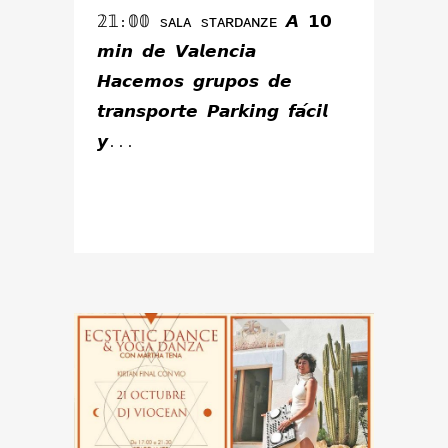
𝟚𝟙:𝟘𝟘 sᴀʟᴀ sᴛᴀʀᴅᴀɴᴢᴇ 𝘼 𝟭𝟬
𝙢𝙞𝙣 𝙙𝙚 𝙑𝙖𝙡𝙚𝙣𝙘𝙞𝙖
𝙃𝙖𝙘𝙚𝙢𝙤𝙨 𝙜𝙧𝙪𝙥𝙤𝙨 𝙙𝙚
𝙩𝙧𝙖𝙣𝙨𝙥𝙤𝙧𝙩𝙚 𝙋𝙖𝙧𝙠𝙞𝙣𝙜 𝙛𝙖́𝙘𝙞𝙡
𝙮...
READ MORE