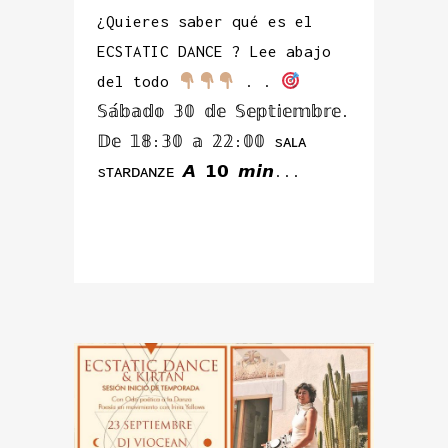
¿Quieres saber qué es el
ECSTATIC DANCE ? Lee abajo
del todo
. .
𝕊𝕒́𝕓𝕒𝕕𝕠 𝟛𝟘 𝕕𝕖 𝕊𝕖𝕡𝕥𝕚𝕖𝕞𝕓𝕣𝕖.
𝔻𝕖 𝟙𝟠:𝟛𝟘 𝕒 𝟚𝟚:𝟘𝟘 sᴀʟᴀ
sᴛᴀʀᴅᴀɴᴢᴇ 𝘼 𝟭𝟬 𝙢𝙞𝙣...
READ MORE