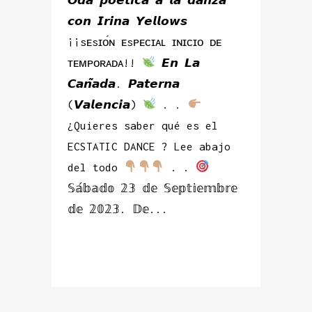
𝙘𝙤𝙣 𝙄𝙧𝙞𝙣𝙖 𝙔𝙚𝙡𝙡𝙤𝙬𝙨
¡¡sᴇsɪᴏ́ɴ ᴇsᴘᴇᴄɪᴀʟ ɪɴɪᴄɪᴏ ᴅᴇ
ᴛᴇᴍᴘᴏʀᴀᴅᴀ!!
𝙀𝙣 𝙇𝙖
𝘾𝙖𝙣̃𝙖𝙙𝙖. 𝙋𝙖𝙩𝙚𝙧𝙣𝙖
(𝙑𝙖𝙡𝙚𝙣𝙘𝙞𝙖)
. .
¿Quieres saber qué es el
ECSTATIC DANCE ? Lee abajo
del todo
. .
𝕊𝕒́𝕓𝕒𝕕𝕠 𝟚𝟛 𝕕𝕖 𝕊𝕖𝕡𝕥𝕚𝕖𝕞𝕓𝕣𝕖
𝕕𝕖 𝟚𝟘𝟚𝟛. 𝔻𝕖...
READ MORE