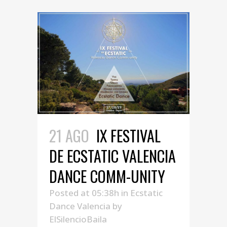
21 AGO
IX FESTIVAL
DE ECSTATIC VALENCIA
DANCE COMM-UNITY
Posted at 05:38h
in
Ecstatic
Dance Valencia
by
ElSilencioBaila