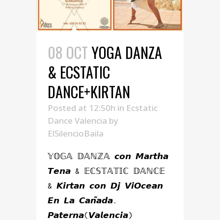
08 OCT
YOGA DANZA
& ECSTATIC
DANCE+KIRTAN
Posted at 12:50h
in
Ecstatic
Dance Valencia
by
ElSilencioBaila
𝕐𝕆𝔾𝔸 𝔻𝔸ℕℤ𝔸 𝙘𝙤𝙣 𝙈𝙖𝙧𝙩𝙝𝙖
𝙏𝙚𝙣𝙖 & 𝔼ℂ𝕊𝕋𝔸𝕋𝕀ℂ 𝔻𝔸ℕℂ𝔼
& 𝙆𝙞𝙧𝙩𝙖𝙣 𝙘𝙤𝙣 𝘿𝙟 𝙑𝙞𝙊𝙘𝙚𝙖𝙣
𝙀𝙣 𝙇𝙖 𝘾𝙖𝙣̃𝙖𝙙𝙖.
𝙋𝙖𝙩𝙚𝙧𝙣𝙖(𝙑𝙖𝙡𝙚𝙣𝙘𝙞𝙖)