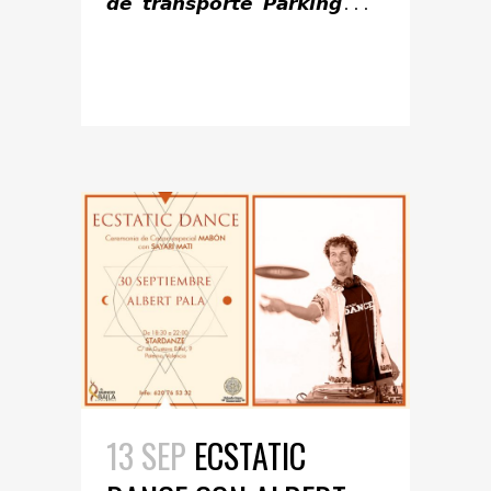
𝙙𝙚 𝙩𝙧𝙖𝙣𝙨𝙥𝙤𝙧𝙩𝙚 𝙋𝙖𝙧𝙠𝙞𝙣𝙜...
READ MORE
13 SEP
ECSTATIC