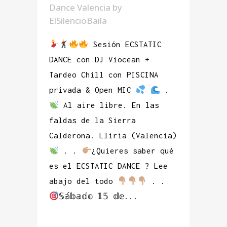
Dance Valencia
by
ElSilencioBaila
Sesión ECSTATIC
DANCE con DJ Viocean +
Tardeo Chill con PISCINA
privada & Open MIC
.
Al aire libre. En las
faldas de la Sierra
Calderona. Lliria (Valencia)
. .
¿Quieres saber qué
es el ECSTATIC DANCE ? Lee
abajo del todo
. .
𝕊𝕒́𝕓𝕒𝕕𝕠 𝟙𝟝 𝕕𝕖...
READ MORE