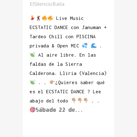
ElSilencioBaila
Live Music
ECSTATIC DANCE con Januman +
Tardeo Chill con PISCINA
privada & Open MIC
.
Al aire libre. En las
faldas de la Sierra
Calderona. Lliria (Valencia)
. .
¿Quieres saber qué
es el ECSTATIC DANCE ? Lee
abajo del todo
. .
𝕊𝕒́𝕓𝕒𝕕𝕠 𝟚𝟚 𝕕𝕖...
READ MORE